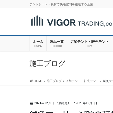
コ
ナ
テントシート・膜材で快適空間を創造する企業
ン
ビ
テ
ゲ
ン
ー
ツ
シ
に
ョ
移
ン
ホーム
製品一覧
店舗テント・軒先テント
動
に
HOME
Products
Tent
移
動
施工ブログ
HOME
施工ブログ
店舗テント・軒先テント
鍼灸マ
2021年12月1日
/ 最終更新日 :
2021年12月1日