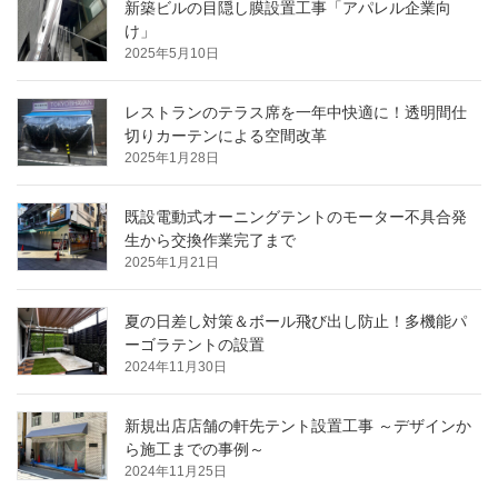
新築ビルの目隠し膜設置工事「アパレル企業向
け」
2025年5月10日
レストランのテラス席を一年中快適に！透明間仕
切りカーテンによる空間改革
2025年1月28日
既設電動式オーニングテントのモーター不具合発
生から交換作業完了まで
2025年1月21日
夏の日差し対策＆ボール飛び出し防止！多機能パ
ーゴラテントの設置
2024年11月30日
新規出店店舗の軒先テント設置工事 ～デザインか
ら施工までの事例～
2024年11月25日